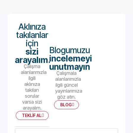
Aklınıza
takılanlar
için
Blogumuzu
sizi
incelemeyi
arayalım.
unutmayın
Çalışma
alanlarımızla
Çalışmala
ilgili
alanlarımızla
aklınıza
ilgili güncel
takılan
yayınlarımıza
sorular
göz atın.
varsa sizi
BLOG
arayalım.
TEKLİF AL